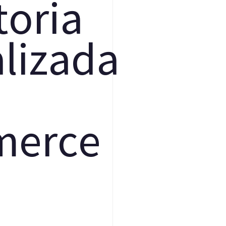
t
o
r
i
a
a
l
i
z
a
d
a
m
e
r
c
e