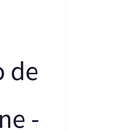
o
d
e
n
e
-