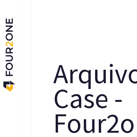
A
r
q
u
i
v
C
a
s
e
-
F
o
u
r
2
o