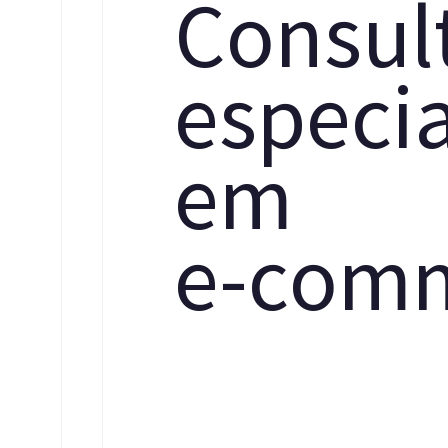
C
o
n
s
u
l
e
s
p
e
c
i
e
m
e
-
c
o
m