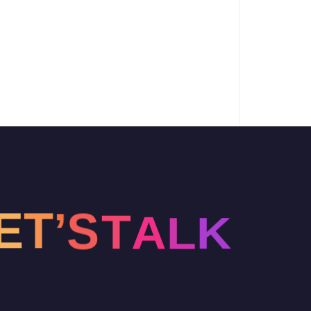
L
K
A
T
S
E
’
T