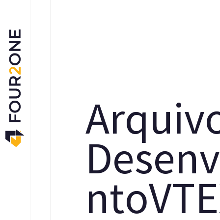
A
r
q
u
i
v
D
e
s
e
n
v
n
t
o
V
T
E