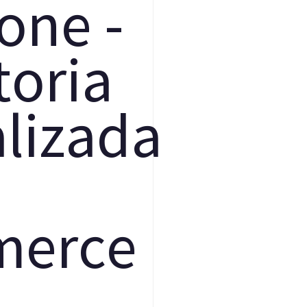
o
n
e
-
t
o
r
i
a
a
l
i
z
a
d
a
m
e
r
c
e