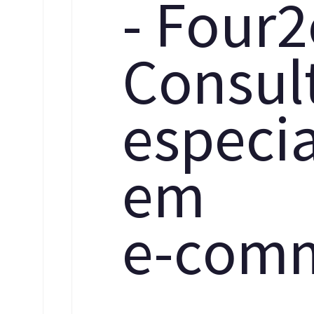
-
F
o
u
r
2
C
o
n
s
u
l
e
s
p
e
c
i
e
m
e
-
c
o
m