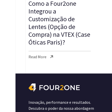
Como a Four2one
Integrou a
Customização de
Lentes (Opção de
Compra) na VTEX (Case
Óticas Paris)?
Read More
Inovação, performance e resultados.
Descubra o poder da nossa abordagem