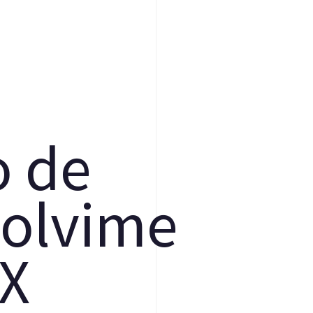
o
d
e
o
l
v
i
m
e
X