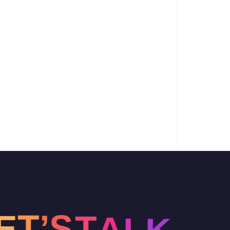
K
L
E
T
A
’
T
S