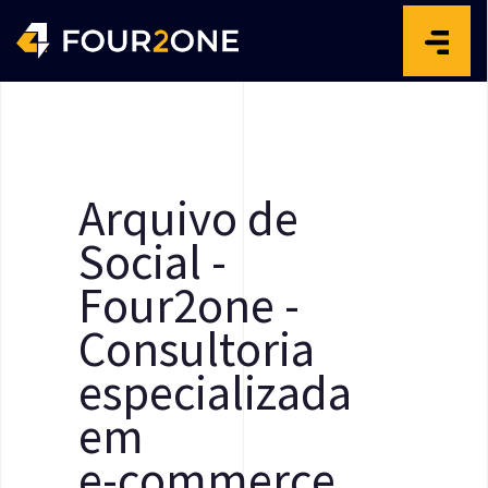
A
r
q
u
i
v
o
d
e
S
o
c
i
a
l
-
F
o
u
r
2
o
n
e
-
C
o
n
s
u
l
t
o
r
i
a
e
s
p
e
c
i
a
l
i
z
a
d
a
e
m
e
-
c
o
m
m
e
r
c
e